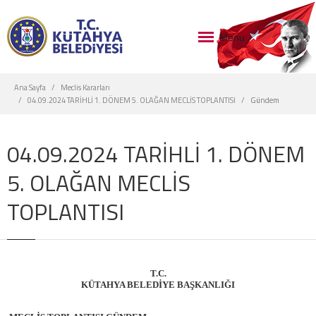
Menu
Ana Sayfa
Meclis Kararları
04.09.2024 TARİHLİ 1. DÖNEM 5. OLAĞAN MECLİS TOPLANTISI
Gündem
04.09.2024 TARİHLİ 1. DÖNEM
5. OLAĞAN MECLİS
TOPLANTISI
T.C.
KÜTAHYA BELEDİYE BAŞKANLIĞI