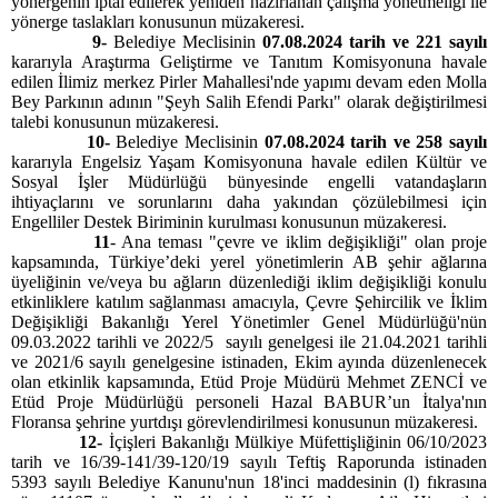
yönergenin iptal edilerek
yeniden hazırlanan çalışma yönetmeliği ile
yönerge taslakları konusunun müzakeresi.
9-
Belediye Meclisinin
07.08.2024 tarih ve 221 sayılı
kararıyla Araştırma Geliştirme ve Tanıtım Komisyonuna havale
edilen İlimiz merkez Pirler Mahallesi'nde yapımı devam eden Molla
Bey Parkının adının "Şeyh Salih Efendi Parkı" olarak değiştirilmesi
talebi konusunun müzakeresi.
10-
Belediye Meclisinin
07.08.2024 tarih ve 258 sayılı
kararıyla Engelsiz Yaşam Komisyonuna havale edilen Kültür ve
Sosyal İşler Müdürlüğü bünyesinde engelli vatandaşların
ihtiyaçlarını ve sorunlarını daha yakından çözülebilmesi için
Engelliler Destek Biriminin kurulması konusunun müzakeresi.
11
- Ana teması "çevre ve iklim değişikliği" olan proje
kapsamında, Türkiye’deki yerel yönetimlerin AB şehir ağlarına
üyeliğinin ve/veya bu ağların düzenlediği iklim değişikliği konulu
etkinliklere katılım sağlanması amacıyla,
Çevre Şehircilik ve İklim
Değişikliği Bakanlığı Yerel Yönetimler Genel Müdürlüğü'nün
09.03.2022 tarihli ve 2022/5 sayılı genelgesi ile 21.04.2021 tarihli
ve 2021/6 sayılı genelgesine istinaden, Ekim ayında düzenlenecek
olan etkinlik kapsamında,
Etüd Proje Müdürü Mehmet ZENCİ ve
Etüd Proje Müdürlüğü personeli Hazal BABUR’un İtalya'nın
Floransa şehrine yurtdışı görevlendirilmesi konusunun müzakeresi.
12-
İçişleri Bakanlığı Mülkiye Müfettişliğinin 06/10/2023
tarih ve 16/39-141/39-120/19 sayılı Teftiş Raporunda istinaden
5393 sayılı Belediye Kanunu'nun 18'inci maddesinin (l) fıkrasına