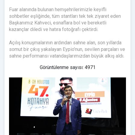
Fuar alanında bulunan hemşehrilerimizle keyifli
sohbetler eşliğinde, tüm stantları tek tek ziyaret eden
Başkanımız Kahveci, esnaflara bol ve bereketli
kazançlar diledi ve hatıra fotoğrafı çektirdi.
Açılış konuşmalarının ardından sahne alan, son yıllarda
somut bir çıkış yakalayan Eypio’nun, sevilen parçaları ve
sahne performansı vatandaşlarımızdan büyük alkış aldı.
Görüntülenme sayısı: 4971