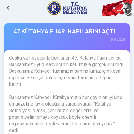
navigate_before
47.KÜTAHYA FUARI KAPILARINI AÇTI
9.8.2024
Coşku ve heyecanla beklenen 47. Kütahya Fuarı açılışı,
Başkanımız Eyüp Kahveci’nin katılımıyla gerçekleştirildi.
Başkanımız Kahveci, fuarımızın tüm halkımız için keyif,
eğlence ve neşe dolu geçmesini temenni ettiğini
belirtti.
Başkanımız Kahveci, Kütahya’mızın her şeyin en iyisine
en güzeline layık olduğunu vurgulayarak, “Kütahya
Belediyesi olarak, şehrimizin değerlerini ve
potansiyelini ortaya koyacak böyle önemli
organizasyonları desteklemekten gurur duyuyoruz”
dedi.