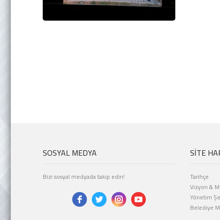
SOSYAL MEDYA
SİTE HA
Bizi sosyal medyada takip edin!
Tarihçe
Vizyon & M
Yönetim Ş
Belediye Me