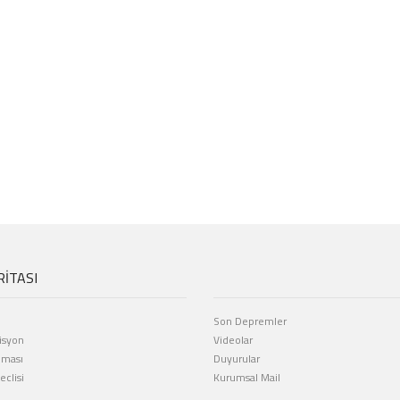
RİTASI
Son Depremler
isyon
Videolar
eması
Duyurular
clisi
Kurumsal Mail