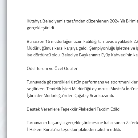
Kütahya Belediyemiz tarafından düzenlenen 2024 Yılı Birimle
gerçekleştirildi.
Bu sezon 16 müdürlüğümüzün katıldığı turnuvada yaklaşık 22
Müdürlüğümüz karşı karşıya geldi. Şampiyonluğu İşletme ve 
ise dördüncü oldu. Belediye Başkanımız Eyüp Kahveci’nin kat
Ödül Töreni ve Özel Ödüller
Turnuvada gösterdikleri üstün performans ve sportmenlikleri
seçilirken, Temizlik İşleri Müdürlüğü oyuncusu Mustafa İnci’ni
İştirakler Müdürlüğü’nden Çağatay Acar kazandı.
Destek Verenlere Teşekkür Plaketleri Takdim Edildi
Turnuvanın başarıyla gerçekleştirilmesine katkı sunan Zafer
İl Hakem Kurulu’na teşekkür plaketleri takdim edildi.