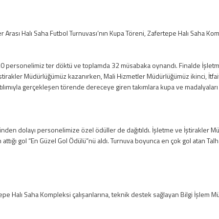
r Arası Halı Saha Futbol Turnuvası’nın Kupa Töreni, Zafertepe Halı Saha Ko
0 personelimiz ter döktü ve toplamda 32 müsabaka oynandı. Finalde İşletme
İştirakler Müdürlüğümüz kazanırken, Mali Hizmetler Müdürlüğümüz ikinci, İt
ılımıyla gerçekleşen törende dereceye giren takımlara kupa ve madalyaları 
nden dolayı personelimize özel ödüller de dağıtıldı. İşletme ve İştirakler 
n attığı gol “En Güzel Gol Ödülü”nü aldı. Turnuva boyunca en çok gol atan Tal
tepe Halı Saha Kompleksi çalışanlarına, teknik destek sağlayan Bilgi İşle